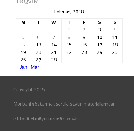
TƏQVIM
February 2018
M
T
W
T
F
S
S
1
2
3
4
5
6
7
8
9
10
11
12
13
14
15
16
17
18
19
20
21
22
23
24
25
26
27
28
« Jan
Mar »
Copyright 2015
Mənbəni göstərmək şərtilə saytın materiallarından
istifadə etməyin maneəsi yoxdur