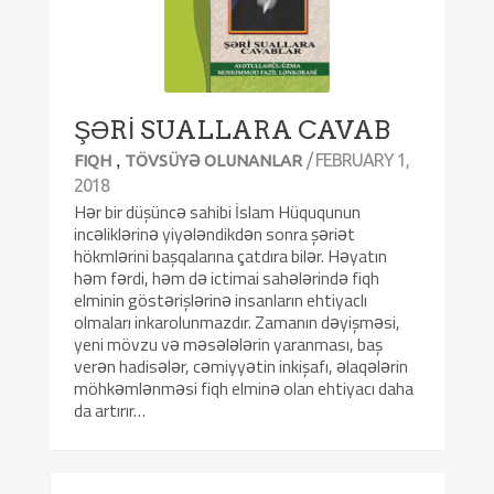
ŞƏRİ SUALLARA CAVAB
,
/ FEBRUARY 1,
FIQH
TÖVSÜYƏ OLUNANLAR
2018
Hər bir düşüncə sahibi İslam Hüququnun
incəliklərinə yiyələndikdən sonra şəriət
hökmlərini başqalarına çatdıra bilər. Həyatın
həm fərdi, həm də ictimai sahələrində fiqh
elminin göstərişlərinə insanların ehtiyaclı
olmaları inkarolunmazdır. Zamanın dəyişməsi,
yeni mövzu və məsələlərin yaranması, baş
verən hadisələr, cəmiyyətin inkişafı, əlaqələrin
möhkəmlənməsi fiqh elminə olan ehtiyacı daha
da artırır…