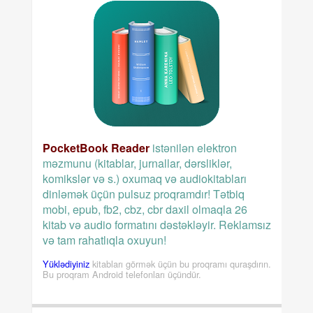
PocketBook Reader
istənilən elektron
məzmunu (kitablar, jurnallar, dərsliklər,
komikslər və s.) oxumaq və audiokitabları
dinləmək üçün pulsuz proqramdır! Tətbiq
mobi, epub, fb2, cbz, cbr daxil olmaqla 26
kitab və audio formatını dəstəkləyir. Reklamsız
və tam rahatlıqla oxuyun!
Yüklədiyiniz
kitabları görmək üçün bu proqramı quraşdırın.
Bu proqram Android telefonları üçündür.