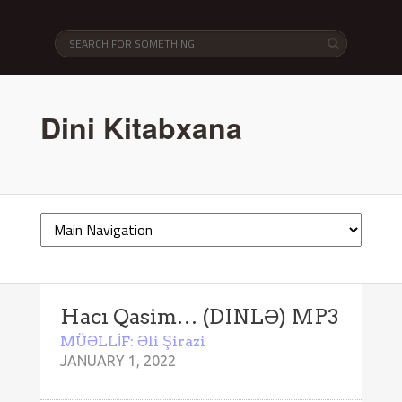
Dini Kitabxana
Hacı Qasim… (DINLƏ) MP3
MÜƏLLİF: Əli Şirazi
JANUARY 1, 2022