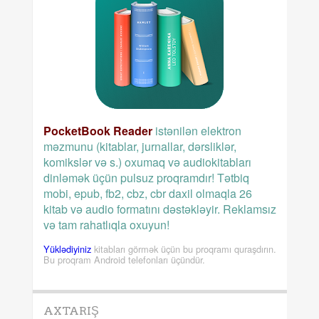
PocketBook Reader
istənilən elektron
məzmunu (kitablar, jurnallar, dərsliklər,
komikslər və s.) oxumaq və audiokitabları
dinləmək üçün pulsuz proqramdır! Tətbiq
mobi, epub, fb2, cbz, cbr daxil olmaqla 26
kitab və audio formatını dəstəkləyir. Reklamsız
və tam rahatlıqla oxuyun!
Yüklədiyiniz
kitabları görmək üçün bu proqramı quraşdırın.
Bu proqram Android telefonları üçündür.
AXTARIŞ