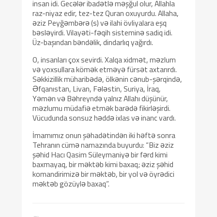
insan idi. Gecələr ibadətlə məşğul olur, Allahla
raz-niyaz edir, tez-tez Quran oxuyurdu. Allaha,
əziz Peyğəmbərə (s) və ilahi övliyalara eşq
bəsləyirdi. Vilayəti-fəqih sisteminə sadiq idi.
Üz-başından bəndəlik, dindarlıq yağırdı.
O, insanları çox sevirdi. Xalqa xidmət, məzlum
və yoxsullara kömək etməyə fürsət axtarırdı.
Səkkizillik müharibədə, ölkənin cənub-şərqində,
Əfqanıstan, Livan, Fələstin, Suriya, İraq,
Yəmən və Bəhreyndə yalnız Allahı düşünür,
məzlumu müdafiə etmək barədə fikirləşirdi.
Vücudunda sonsuz həddə ixlas və inanc vardı.
İmamımız onun şəhadətindən iki həftə sonra
Tehranın cümə namazında buyurdu: “Biz əziz
şəhid Hacı Qasim Süleymaniyə bir fərd kimi
baxmayaq, bir məktəb kimi baxaq; əziz şəhid
komandirimizə bir məktəb, bir yol və öyrədici
məktəb gözüylə baxaq”.