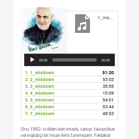
1_mixdown
Audio
Player
00:00
00:00
1.
1_mixdown
51:20
2.
2_mixdown
53:02
3.
3_mixdown
35:55
4.
4_mixdown
15:09
5.
5_mixdown
54:01
6.
6_mixdown
53:44
7.
7_mixdown
49:53
Onu 1982-ci ildən bəri imanlı, cəsur, təvazökar
və inqilabçı bir insan kimi tanımışam. Fədakar