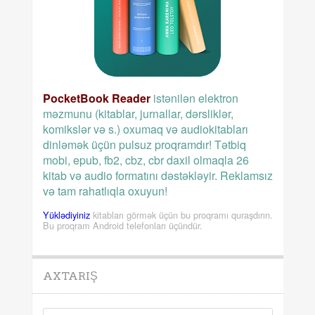
PocketBook Reader
istənilən elektron
məzmunu (kitablar, jurnallar, dərsliklər,
komikslər və s.) oxumaq və audiokitabları
dinləmək üçün pulsuz proqramdır! Tətbiq
mobi, epub, fb2, cbz, cbr daxil olmaqla 26
kitab və audio formatını dəstəkləyir. Reklamsız
və tam rahatlıqla oxuyun!
Yüklədiyiniz
kitabları görmək üçün bu proqramı quraşdırın.
Bu proqram Android telefonları üçündür.
AXTARIŞ