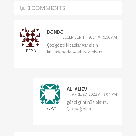
3 COMMENTS
BƏNDƏ
DECEMBER 11, 2021 AT 9:56 AM
Çox gözəl kitablar var sizin
REPLY
kitabxanada. Allah razı olsun
ALI ALIEV
APRIL 27, 2022 AT 2:01 PM
gözəl gününüz olsun .
REPLY
Çox sağ olun