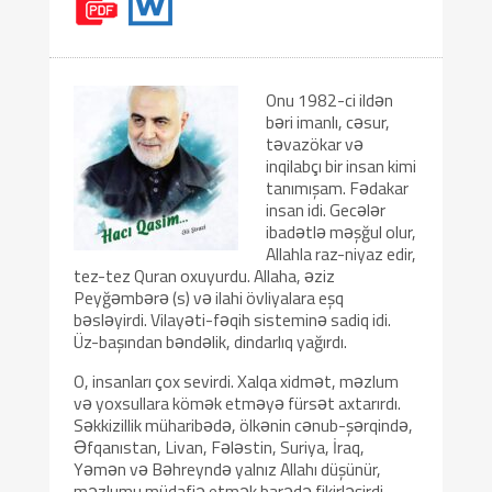
Onu 1982-ci ildən
bəri imanlı, cəsur,
təvazökar və
inqilabçı bir insan kimi
tanımışam. Fədakar
insan idi. Gecələr
ibadətlə məşğul olur,
Allahla raz-niyaz edir,
tez-tez Quran oxuyurdu. Allaha, əziz
Peyğəmbərə (s) və ilahi övliyalara eşq
bəsləyirdi. Vilayəti-fəqih sisteminə sadiq idi.
Üz-başından bəndəlik, dindarlıq yağırdı.
O, insanları çox sevirdi. Xalqa xidmət, məzlum
və yoxsullara kömək etməyə fürsət axtarırdı.
Səkkizillik müharibədə, ölkənin cənub-şərqində,
Əfqanıstan, Livan, Fələstin, Suriya, İraq,
Yəmən və Bəhreyndə yalnız Allahı düşünür,
məzlumu müdafiə etmək barədə fikirləşirdi.