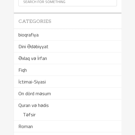
CATEGORIES
bioqrafiya
Dini Ədəbiyyat
Əxlaq və İrfan
Fiqh
İctimai-Siyasi
On dörd məsum
Quran və hədis
Təfsir
Roman