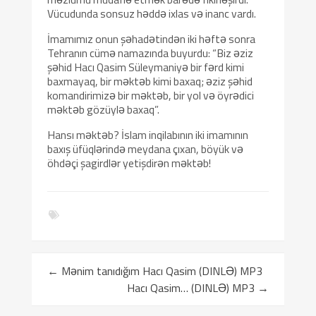
Vücudunda sonsuz həddə ixlas və inanc vardı.
İmamımız onun şəhadətindən iki həftə sonra
Tehranın cümə namazında buyurdu: “Biz əziz
şəhid Hacı Qasim Süleymaniyə bir fərd kimi
baxmayaq, bir məktəb kimi baxaq; əziz şəhid
komandirimizə bir məktəb, bir yol və öyrədici
məktəb gözüylə baxaq”.
Hansı məktəb? İslam inqilabının iki imamının
baxış üfüqlərində meydana çıxan, böyük və
öhdəçi şagirdlər yetişdirən məktəb!
←
Mənim tanıdığım Hacı Qasim (DINLƏ) MP3
Hacı Qasim… (DINLƏ) MP3
→