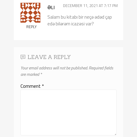
DECEMBER 11, 2021 AT 7:17 PM
ƏLI
Salam bu kitabı bir neçə ədəd çap
edə bilərəm icazəsi var?
REPLY
LEAVE A REPLY
Your email address will not be published.
Required fields
are marked
*
Comment
*