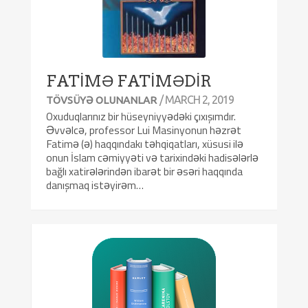
FATİMƏ FATİMƏDİR
/ MARCH 2, 2019
TÖVSÜYƏ OLUNANLAR
Oxuduqlarınız bir hüseyniyyədəki çıxışımdır.
Əvvəlcə, professor Lui Masinyonun həzrət
Fatimə (ə) haqqındakı təhqiqatları, xüsusi ilə
onun İslam cəmiyyəti və tarixindəki hadisələrlə
bağlı xatirələrindən ibarət bir əsəri haqqında
danışmaq istəyirəm…