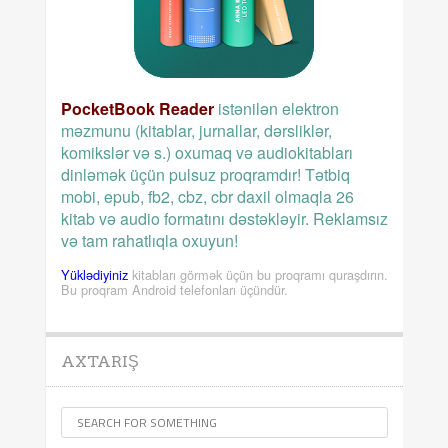
PocketBook Reader
istənilən elektron
məzmunu (kitablar, jurnallar, dərsliklər,
komikslər və s.) oxumaq və audiokitabları
dinləmək üçün pulsuz proqramdır! Tətbiq
mobi, epub, fb2, cbz, cbr daxil olmaqla 26
kitab və audio formatını dəstəkləyir. Reklamsız
və tam rahatlıqla oxuyun!
Yüklədiyiniz
kitabları görmək üçün bu proqramı quraşdırın.
Bu proqram Android telefonları üçündür.
AXTARIŞ