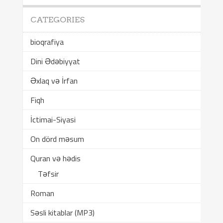
CATEGORIES
bioqrafiya
Dini Ədəbiyyat
Əxlaq və İrfan
Fiqh
İctimai-Siyasi
On dörd məsum
Quran və hədis
Təfsir
Roman
Səsli kitablar (MP3)