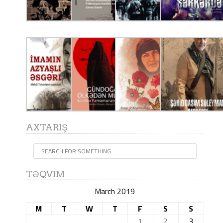
AXTARIŞ
TƏQVIM
March 2019
M
T
W
T
F
S
S
1
2
3