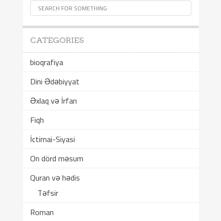
CATEGORIES
bioqrafiya
Dini Ədəbiyyat
Əxlaq və İrfan
Fiqh
İctimai-Siyasi
On dörd məsum
Quran və hədis
Təfsir
Roman