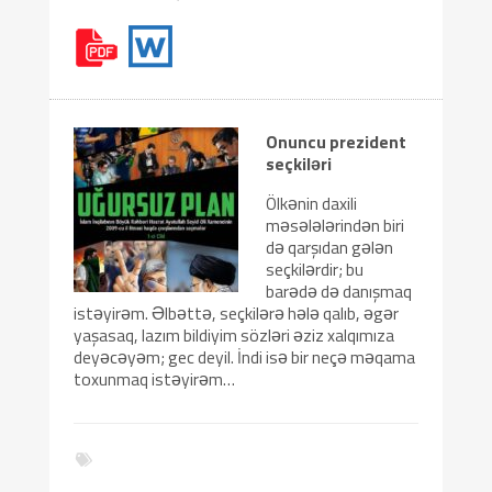
Onuncu prezident
seçkiləri
Ölkənin daxili
məsələlərindən biri
də qarşıdan gələn
seçkilərdir; bu
barədə də danışmaq
istəyirəm. Əlbəttə, seçkilərə hələ qalıb, əgər
yaşasaq, lazım bildiyim sözləri əziz xalqımıza
deyəcəyəm; gec deyil. İndi isə bir neçə məqama
toxunmaq istəyirəm…