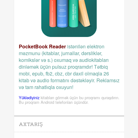
PocketBook Reader
istənilən elektron
məzmunu (kitablar, jurnallar, dərsliklər,
komikslər və s.) oxumaq və audiokitabları
dinləmək üçün pulsuz proqramdır! Tətbiq
mobi, epub, fb2, cbz, cbr daxil olmaqla 26
kitab və audio formatını dəstəkləyir. Reklamsız
və tam rahatlıqla oxuyun!
Yüklədiyiniz
kitabları görmək üçün bu proqramı quraşdırın.
Bu proqram Android telefonları üçündür.
AXTARIŞ