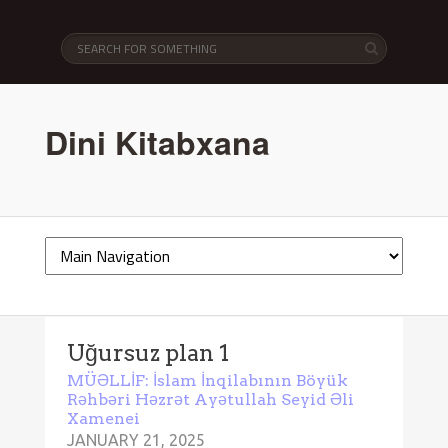
Dini Kitabxana
Uğursuz plan 1
MÜƏLLİF: İslam İnqilabının Böyük
Rəhbəri Həzrət Ayətullah Seyid Əli
Xamenei
JANUARY 21, 2025