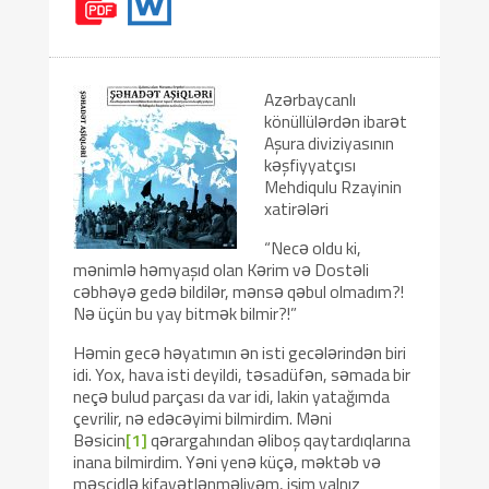
Azərbaycanlı
könüllülərdən ibarət
Aşura diviziyasının
kəşfiyyatçısı
Mehdiqulu Rzayinin
xatirələri
“Necə oldu ki,
mənimlə həmyaşıd olan Kərim və Dostəli
cəbhəyə gedə bildilər, mənsə qəbul olmadım?!
Nə üçün bu yay bitmək bilmir?!”
Həmin gecə həyatımın ən isti gecələrindən biri
idi. Yox, hava isti deyildi, təsadüfən, səmada bir
neçə bulud parçası da var idi, lakin yatağımda
çevrilir, nə edəcəyimi bilmirdim. Məni
Bəsicin
[1]
qərargahından əliboş qaytardıqlarına
inana bilmirdim. Yəni yenə küçə, məktəb və
məscidlə kifayətlənməliyəm, işim yalnız