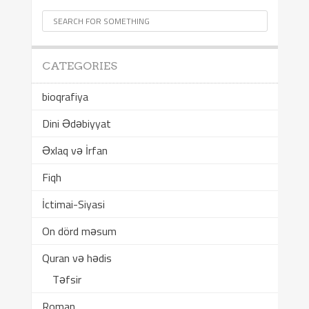
CATEGORIES
bioqrafiya
Dini Ədəbiyyat
Əxlaq və İrfan
Fiqh
İctimai-Siyasi
On dörd məsum
Quran və hədis
Təfsir
Roman