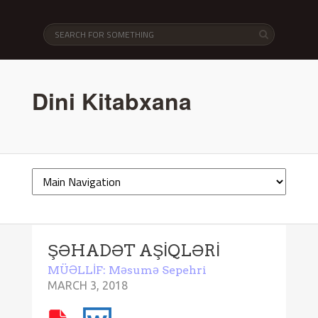
Dini Kitabxana
ŞƏHADƏT AŞİQLƏRİ
MÜƏLLİF: Məsumə Sepehri
MARCH 3, 2018