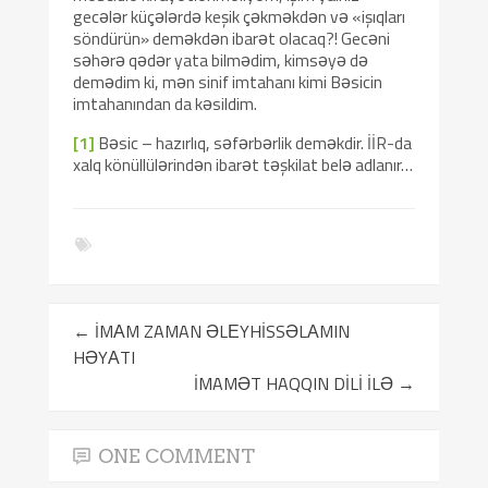
gecələr küçələrdə keşik çəkməkdən və «işıqları
söndürün» deməkdən ibarət olacaq?! Gecəni
səhərə qədər yata bilmədim, kimsəyə də
demədim ki, mən sinif imtahanı kimi Bəsicin
imtahanından da kəsildim.
[1]
Bəsic – hazırlıq, səfərbərlik deməkdir. İİR-da
xalq könüllülərindən ibarət təşkilat belə adlanır…
←
İMАM ZAMAN ӘLЕYHİSSӘLАMIN
HӘYАTI
İMAMƏT HAQQIN DİLİ İLƏ
→
ONE COMMENT