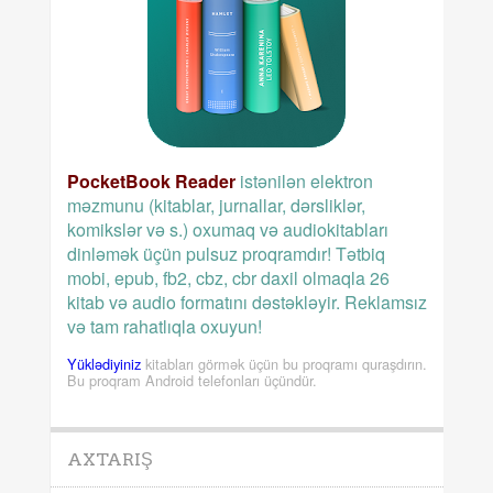
PocketBook Reader
istənilən elektron
məzmunu (kitablar, jurnallar, dərsliklər,
komikslər və s.) oxumaq və audiokitabları
dinləmək üçün pulsuz proqramdır! Tətbiq
mobi, epub, fb2, cbz, cbr daxil olmaqla 26
kitab və audio formatını dəstəkləyir. Reklamsız
və tam rahatlıqla oxuyun!
Yüklədiyiniz
kitabları görmək üçün bu proqramı quraşdırın.
Bu proqram Android telefonları üçündür.
AXTARIŞ