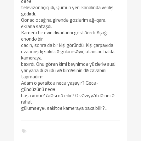
dəfə
televizor açıq idi, Qumun yerli kanalında veriliş
gedirdi.
Qonaq otağına girəndə gözlərim ağ-qara
ekrana sataşdı.
Kamera bir evin divarlarını göstərirdi. Aşağı
enəndə bir
qadın, sonra da bir kişi göründü. Kişi çarpayıda
uzanmışdı; sakitcə gülümsəyir, utancaq halda
kameraya
baxırdı. Onu görən kimi beynimdə yüzlərlə sual
yanyana düzüldü və bircəsinin də cavabını
tapmadım:
Adam o şəraitdə necə yaşayır? Gecə-
gündüzünü necə
başa vurur? Ailəsi nə edir? O vəziyyətdə necə
rahat
gülümsəyə, sakitcə kameraya baxa bilir?..