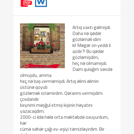
Artıq vaxtı gəlmişdi.
Daha nə qədər
gözləməli idim
ki! Məgər on yeddi il
azdır?! Bu qədər
gözləmişdim,
heç nə olmamışdı.
Daim qulağım səsdə
olmuşdu, amma
heç nə baş verməmişdi. Artıq əlimi əlimin
üstünə qoyub
gözləmək istəmirdim. Qərarımı vermişdim:
çoxdandır
beynimi məşğul etmiş kişinin həyatını
yazacaqdım.
2000-ci ildə hələ orta məktəbdə oxuyurdum,
hər
cümə səhər çağı ev-eşiyi təmizləyirdim. Bir