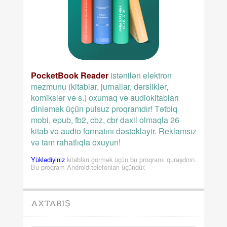
PocketBook Reader
istənilən elektron
məzmunu (kitablar, jurnallar, dərsliklər,
komikslər və s.) oxumaq və audiokitabları
dinləmək üçün pulsuz proqramdır! Tətbiq
mobi, epub, fb2, cbz, cbr daxil olmaqla 26
kitab və audio formatını dəstəkləyir. Reklamsız
və tam rahatlıqla oxuyun!
Yüklədiyiniz
kitabları görmək üçün bu proqramı quraşdırın.
Bu proqram Android telefonları üçündür.
AXTARIŞ