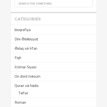
CATEGORIES
bioqrafiya
Dini Ədəbiyyat
Əxlaq və İrfan
Fiqh
İctimai-Siyasi
On dörd məsum
Quran və hədis
Təfsir
Roman