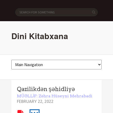
Dini Kitabxana
Qazilikdən şəhidliyə
MÜƏLLİF: Zəhra Hüseyni Mehrabadi
FEBRUARY 22, 2022