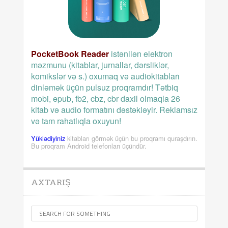
PocketBook Reader
istənilən elektron
məzmunu (kitablar, jurnallar, dərsliklər,
komikslər və s.) oxumaq və audiokitabları
dinləmək üçün pulsuz proqramdır! Tətbiq
mobi, epub, fb2, cbz, cbr daxil olmaqla 26
kitab və audio formatını dəstəkləyir. Reklamsız
və tam rahatlıqla oxuyun!
Yüklədiyiniz
kitabları görmək üçün bu proqramı quraşdırın.
Bu proqram Android telefonları üçündür.
AXTARIŞ