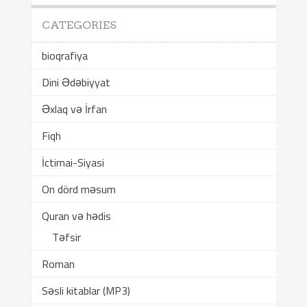
CATEGORIES
bioqrafiya
Dini Ədəbiyyat
Əxlaq və İrfan
Fiqh
İctimai-Siyasi
On dörd məsum
Quran və hədis
Təfsir
Roman
Səsli kitablar (MP3)