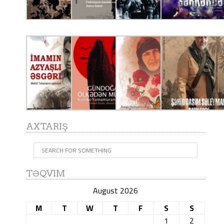
AXTARIŞ
TƏQVIM
August 2026
M
T
W
T
F
S
S
1
2