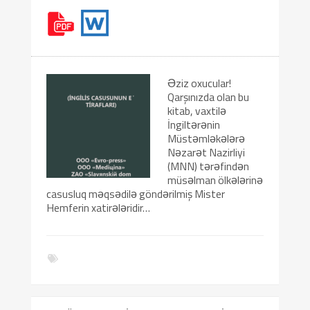
Əziz oxucular!
Qarşınızda olan bu
kitab, vaxtilə
İngiltərənin
Müstəmləkələrə
Nəzarət Nazirliyi
(MNN) tərəfindən
müsəlman ölkələrinə
casusluq məqsədilə göndərilmiş Mister
Hemferin xatirələridir…