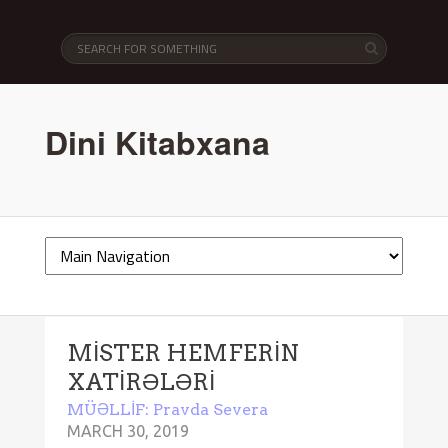
Dini Kitabxana
MİSTER HEMFERİN
XATİRƏLƏRİ
MÜƏLLİF: Pravda Severa
MARCH 30, 2019