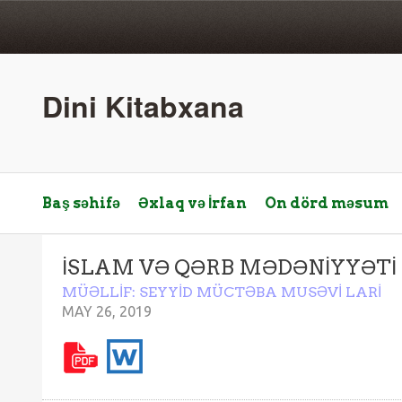
Dini Kitabxana
Baş səhifə
Əxlaq və İrfan
On dörd məsum
İSLAM VƏ QƏRB MƏDƏNİYYƏTİ
MÜƏLLİF: SEYYİD MÜCTƏBA MUSƏVİ LARİ
MAY 26, 2019