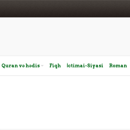
Quran və hədis
Fiqh
İctimai-Siyasi
Roman