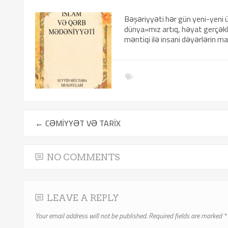
Bəşəriyyəti hər gün yeni-yeni ü
dünya»mız artıq, həyat gerçəkl
məntiqi ilə insani dəyərlərin ma
←
CƏMİYYƏT VƏ TARİX
NO COMMENTS
LEAVE A REPLY
Your email address will not be published.
Required fields are marked
*