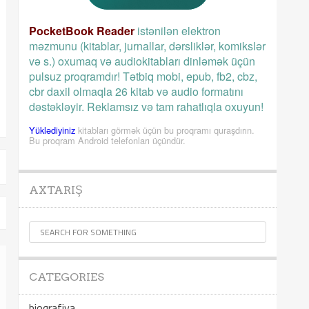
PocketBook Reader
istənilən elektron
məzmunu (kitablar, jurnallar, dərsliklər, komikslər
və s.) oxumaq və audiokitabları dinləmək üçün
pulsuz proqramdır! Tətbiq mobi, epub, fb2, cbz,
cbr daxil olmaqla 26 kitab və audio formatını
dəstəkləyir. Reklamsız və tam rahatlıqla oxuyun!
Yüklədiyiniz
kitabları görmək üçün bu proqramı quraşdırın.
Bu proqram Android telefonları üçündür.
AXTARIŞ
CATEGORIES
bioqrafiya