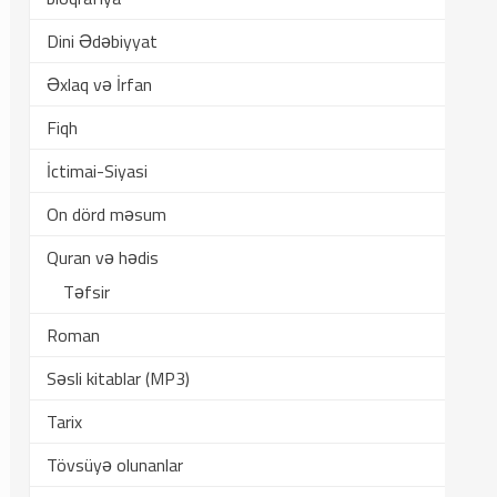
Dini Ədəbiyyat
Əxlaq və İrfan
Fiqh
İctimai-Siyasi
On dörd məsum
Quran və hədis
Təfsir
Roman
Səsli kitablar (MP3)
Tarix
Tövsüyə olunanlar