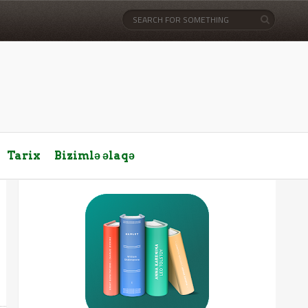
Tarix
Bizimlə əlaqə