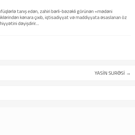
füqlərlə tanış edən, zahiri bərli-bəzəkli görünən «mədəni
iklərindən kənara çıxıb, iqtisadiyyat və maddiyyata əsaslanan öz
hiyyətini dəyişdirir…
YASİN SURƏSİ
→