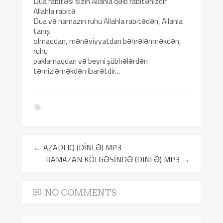
Dua rabitәsi sizin Allahla qәlb rabitәnizdir.
Allahla rabitə
Dua vә namazın ruhu Allahla rabitәdәn, Allahla
tanış
olmaqdan, mәnәviyyatdan bәhrәlәnmәkdәn,
ruhu
paklamaqdan vә beyni şübhәlәrdәn
tәmizlәmәkdәn ibarәtdir…
←
AZADLIQ (DİNLƏ) MP3
RAMAZAN KÖLGƏSİNDƏ (DINLƏ) MP3
→
NO COMMENTS