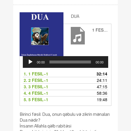
DUA
1 FESIL~1
Audio
Player
00:00
00:00
1.
1 FESIL~1
32:14
2.
2 FESIL~1
24:11
3.
3 FESIL~1
47:15
4.
4 FESIL~1
58:36
5.
5 FESIL~1
19:48
Birinci fəsil: Dua, onun qəbulu və zikrin mənaları
Dua nədir?
İnsanın Allahla qəlb rabitəsi