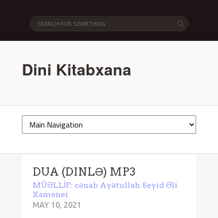
Dini Kitabxana
DUA (DINLƏ) MP3
MÜƏLLİF: cənab Ayətullah Seyid Əli
Xamenei
MAY 10, 2021