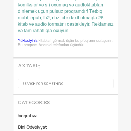
komikslər və s.) oxumaq və audiokitabları
dinləmək üçün pulsuz proqramdır! Tətbiq
mobi, epub, fb2, cbz, cbr daxil olmaqla 26
kitab və audio formatını dəstəkləyir. Reklamsız
və tam rahatlıqla oxuyun!
Yüklədiyiniz
kitabları görmək üçün bu proqramı quraşdırın.
Bu proqram Android telefonları üçündür.
AXTARIŞ
CATEGORIES
bioqrafiya
Dini Ədəbiyyat