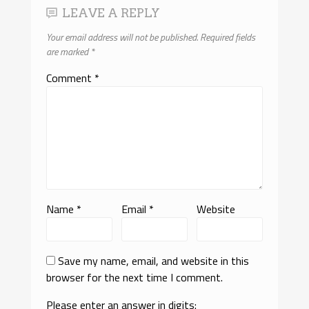
LEAVE A REPLY
Your email address will not be published.
Required fields
are marked
*
Comment
*
Name
*
Email
*
Website
Save my name, email, and website in this
browser for the next time I comment.
Please enter an answer in digits: