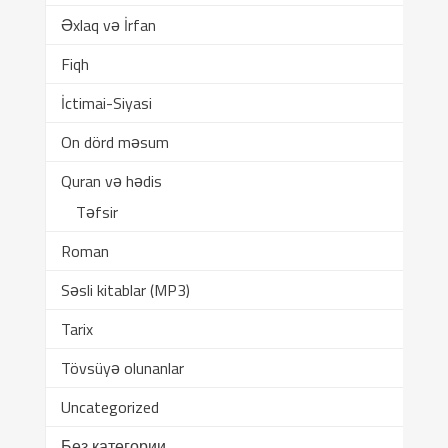
Əxlaq və İrfan
Fiqh
İctimai-Siyasi
On dörd məsum
Quran və hədis
Təfsir
Roman
Səsli kitablar (MP3)
Tarix
Tövsüyə olunanlar
Uncategorized
Без категории