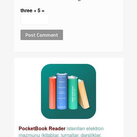
three × 5 =
PocketBook Reader
istənilən elektron
məzmunu (kitablar, jurnallar, dərsliklər,