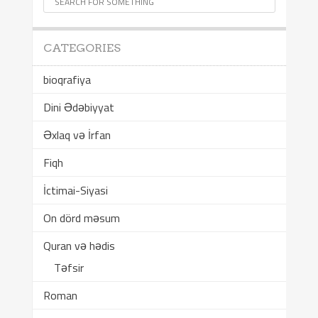
CATEGORIES
bioqrafiya
Dini Ədəbiyyat
Əxlaq və İrfan
Fiqh
İctimai-Siyasi
On dörd məsum
Quran və hədis
Təfsir
Roman