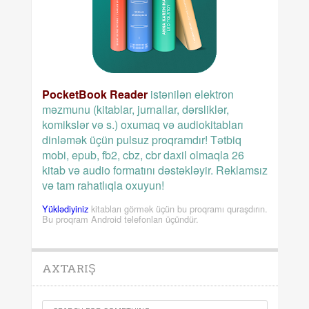
PocketBook Reader
istənilən elektron
məzmunu (kitablar, jurnallar, dərsliklər,
komikslər və s.) oxumaq və audiokitabları
dinləmək üçün pulsuz proqramdır! Tətbiq
mobi, epub, fb2, cbz, cbr daxil olmaqla 26
kitab və audio formatını dəstəkləyir. Reklamsız
və tam rahatlıqla oxuyun!
Yüklədiyiniz
kitabları görmək üçün bu proqramı quraşdırın.
Bu proqram Android telefonları üçündür.
AXTARIŞ