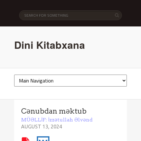
Dini Kitabxana
Cənubdan məktub
MÜƏLLİF: İzzətullah Əlvənd
AUGUST 13, 2024