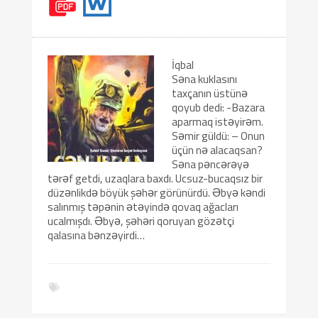
İqbal
Səna kuklasını
taxçanın üstünə
qoyub dedi: -Bazara
aparmaq istəyirəm.
Səmir güldü: – Onun
üçün nə alacaqsan?
Səna pəncərəyə
tərəf getdi, uzaqlara baxdı. Ucsuz-bucaqsız bir
düzənlikdə böyük şəhər görünürdü. Əbyə kəndi
salınmış təpənin ətəyində qovaq ağacları
ucalmışdı. Əbyə, şəhəri qoruyan gözətçi
qalasına bənzəyirdi…