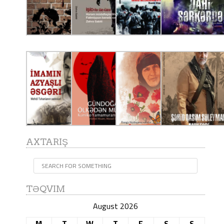
AXTARIŞ
TƏQVIM
August 2026
M
T
W
T
F
S
S