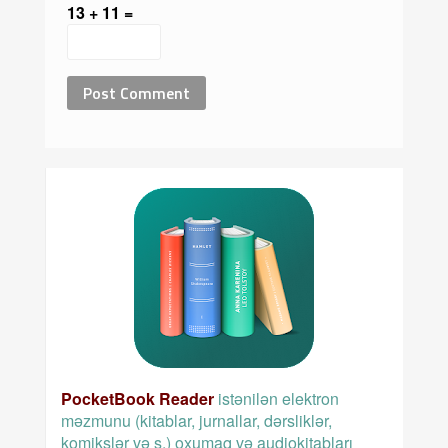
13 + 11 =
PocketBook Reader
istənilən elektron
məzmunu (kitablar, jurnallar, dərsliklər,
komikslər və s.) oxumaq və audiokitabları