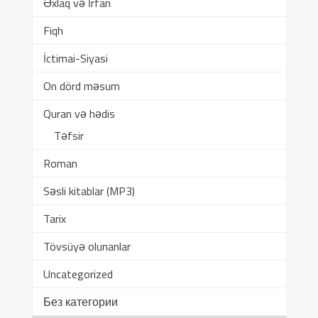
Əxlaq və İrfan
Fiqh
İctimai-Siyasi
On dörd məsum
Quran və hədis
Təfsir
Roman
Səsli kitablar (MP3)
Tarix
Tövsüyə olunanlar
Uncategorized
Без категории