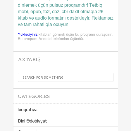
dinləmək üçün pulsuz proqramdır! Tətbiq
mobi, epub, fb2, cbz, cbr daxil olmaqla 26
kitab və audio formatını dəstəkləyir. Reklamsız
və tam rahatlıqla oxuyun!
Yüklədiyiniz
kitabları görmək üçün bu proqramı quraşdırın.
Bu proqram Android telefonları üçündür.
AXTARIŞ
CATEGORIES
bioqrafiya
Dini Ədəbiyyat