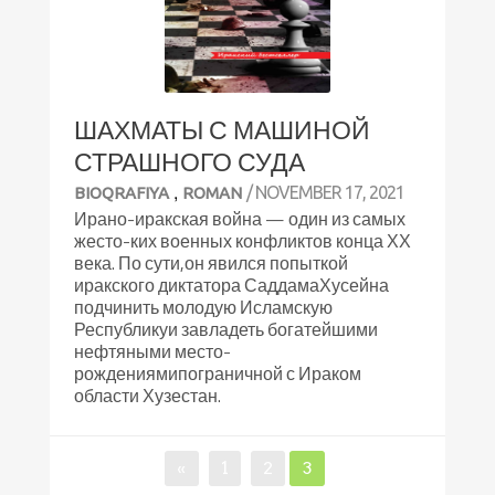
ШАХМАТЫ С МАШИНОЙ
СТРАШНОГО СУДА
,
/ NOVEMBER 17, 2021
BIOQRAFIYA
ROMAN
Ирано-иракская война — один из самых
жесто-ких военных конфликтов конца ХХ
века. По сути,он явился попыткой
иракского диктатора СаддамаХусейна
подчинить молодую Исламскую
Республикуи завладеть богатейшими
нефтяными место-
рождениямипограничной с Ираком
области Хузестан.
Posts
Page
Page
Page
«
1
2
3
pagination