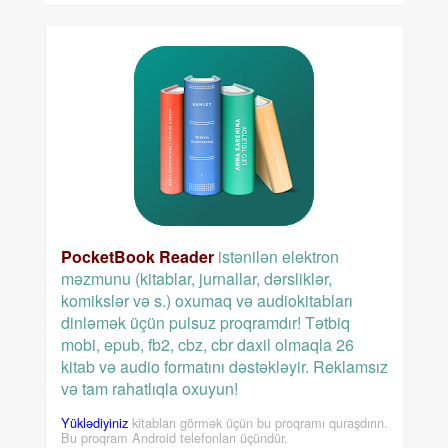
PocketBook Reader
istənilən elektron
məzmunu (kitablar, jurnallar, dərsliklər,
komikslər və s.) oxumaq və audiokitabları
dinləmək üçün pulsuz proqramdır! Tətbiq
mobi, epub, fb2, cbz, cbr daxil olmaqla 26
kitab və audio formatını dəstəkləyir. Reklamsız
və tam rahatlıqla oxuyun!
Yüklədiyiniz
kitabları görmək üçün bu proqramı quraşdırın.
Bu proqram Android telefonları üçündür.