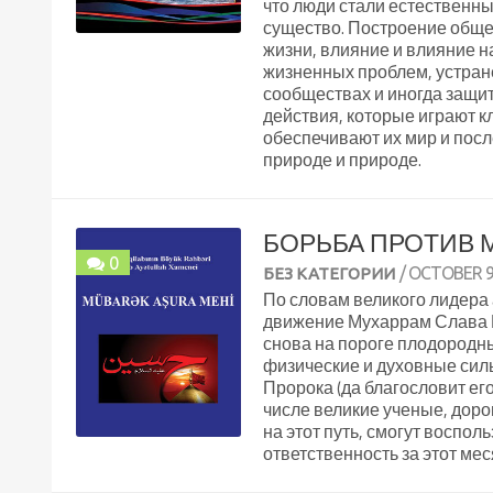
что люди стали естественны
существо. Построение общес
жизни, влияние и влияние н
жизненных проблем, устран
сообществах и иногда защит
действия, которые играют к
обеспечивают их мир и пос
природе и природе.
БОРЬБА ПРОТИВ 
0
/ OCTOBER 9
БЕЗ КАТЕГОРИИ
По словам великого лидера
движение Мухаррам Слава Б
снова на пороге плодородн
физические и духовные силы
Пророка (да благословит его
числе великие ученые, доро
на этот путь, смогут воспо
ответственность за этот мес