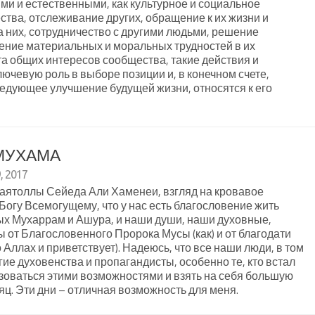
ми и естественными, как культурное и социальное
тва, отслеживание других, обращение к их жизни и
а них, сотрудничество с другими людьми, решение
ение материальных и моральных трудностей в их
а общих интересов сообщества, такие действия и
лючевую роль в выборе позиции и, в конечном счете,
ледующее улучшение будущей жизни, относятся к его
МУХАМА
, 2017
 аятоллы Сейеда Али Хаменеи, взгляд на кровавое
огу Всемогущему, что у нас есть благословение жить
ых Мухаррам и Ашура, и наши души, наши духовные,
 от Благословенного Пророка Мусы (как) и от благодати
 Аллах и приветствует). Надеюсь, что все наши люди, в том
гие духовенства и пропагандисты, особенно те, кто встал
льзоваться этими возможностями и взять на себя большую
яц. Эти дни – отличная возможность для меня.