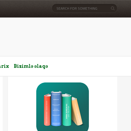
arix
Bizimlə əlaqə