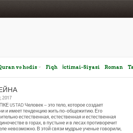
Quran və hədis
Fiqh
İctimai-Siyasi
Roman
T
ЕЙНА
, 2017
 USTAD Человек – это тело, которое создает
ни и имеет тенденцию жить по-общежитию. Его
ительно естественная, естественная и естественная
диночестве в горах, в пустыне и в лесах противоречит
еле невозможно. В этой связи мудрые ученые говорили,