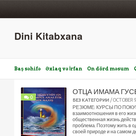
Dini Kitabxana
Baş səhifə
Əxlaq və İrfan
On dörd məsum
ОТЦА ИМАМА ГУС
0
/ OCTOBER 9
БЕЗ КАТЕГОРИИ
РЕЗЮМЕ: КУРСЫ ПО ПОКУПКЕ
взаимоотношения в его жиз
общественная жизнь действ
проблема. Поэтому жить в о
своей природе и на самом д