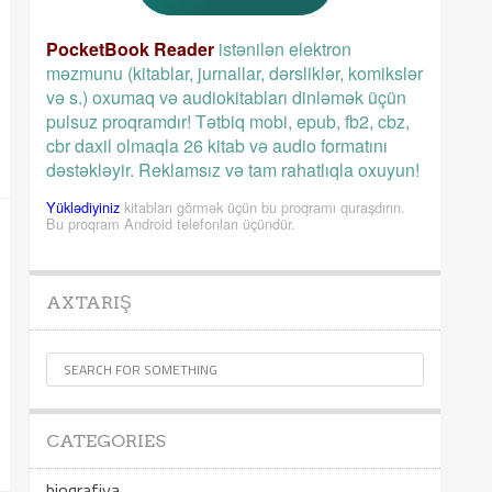
PocketBook Reader
istənilən elektron
məzmunu (kitablar, jurnallar, dərsliklər, komikslər
və s.) oxumaq və audiokitabları dinləmək üçün
pulsuz proqramdır! Tətbiq mobi, epub, fb2, cbz,
cbr daxil olmaqla 26 kitab və audio formatını
dəstəkləyir. Reklamsız və tam rahatlıqla oxuyun!
Yüklədiyiniz
kitabları görmək üçün bu proqramı quraşdırın.
Bu proqram Android telefonları üçündür.
AXTARIŞ
CATEGORIES
bioqrafiya