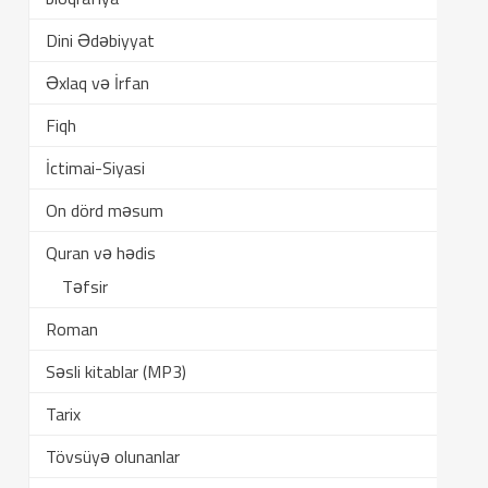
Dini Ədəbiyyat
Əxlaq və İrfan
Fiqh
İctimai-Siyasi
On dörd məsum
Quran və hədis
Təfsir
Roman
Səsli kitablar (MP3)
Tarix
Tövsüyə olunanlar